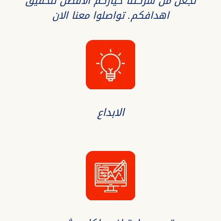
تجعل من شركتنا خياركم الافضل لتحقيق
اهدافكم. تواصلوا معنا الان
الابداع